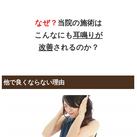
なぜ？
当院の
施術は
こんなにも
耳鳴りが
改善
されるのか？
他で良くならない理由