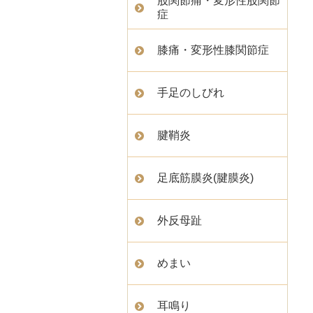
股関節痛・変形性股関節
症
膝痛・変形性膝関節症
手足のしびれ
腱鞘炎
足底筋膜炎(腱膜炎)
外反母趾
めまい
耳鳴り