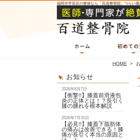
福岡市早良区の整体なら「百道整骨院」つらい痛
HOME
お知らせ
2026年8月7日
【衝撃!!】膝蓋前滑液包
炎の正体とは！？長引く
膝の腫れを根本解説
2026年7月31日
【必見!!】膝蓋下脂肪体
の痛みは改善できる！膝
痛が長引く本当の原因と