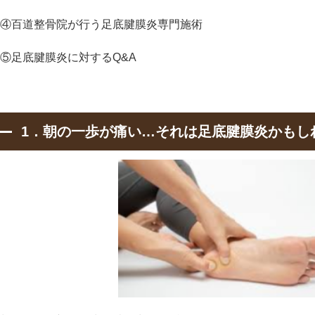
④百道整骨院が行う足底腱膜炎専門施術
⑤足底腱膜炎に対するQ&A
1．朝の一歩が痛い…それは足底腱膜炎かもし