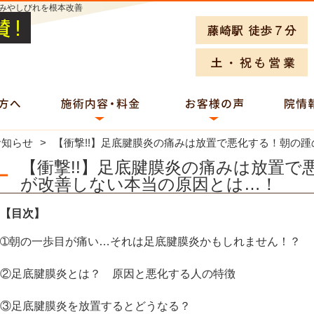
みやしびれを根本改善
お知らせ
【衝撃!!】足底腱膜炎の痛みは放置で悪化する！朝の
【衝撃!!】足底腱膜炎の痛みは放置で
が改善しない本当の原因とは…！
【目次】
➀朝の一歩目が痛い…それは足底腱膜炎かもしれません！？
②足底腱膜炎とは？ 原因と悪化する人の特徴
③足底腱膜炎を放置するとどうなる？