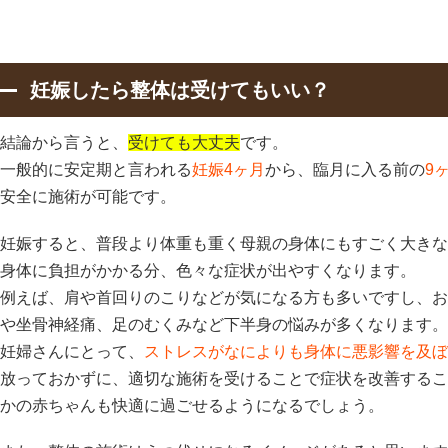
妊娠したら整体は受けてもいい？
結論から言うと、
受けても大丈夫
です。
一般的に安定期と言われる
妊娠4ヶ月
から、臨月に入る前の
9
安全に施術が可能です。
妊娠すると、普段より体重も重く母親の身体にもすごく大きな
身体に負担がかかる分、色々な症状が出やすくなります。
例えば、肩や首回りのこりなどが気になる方も多いですし、お
や坐骨神経痛、足のむくみなど下半身の悩みが多くなります。
妊婦さんにとって、
ストレスがなによりも身体に悪影響を及ぼ
放っておかずに、適切な施術を受けることで症状を改善するこ
かの赤ちゃんも快適に過ごせるようになるでしょう。