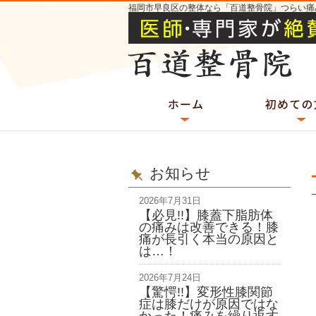
福岡市早良区の整体なら「百道整骨院」つらい痛
お知らせ
2026年7月31日
【必見!!】膝蓋下脂肪体
の痛みは改善できる！膝
痛が長引く本当の原因と
は…！
2026年7月24日
【驚愕!!】変形性膝関節
症は膝だけが原因ではな